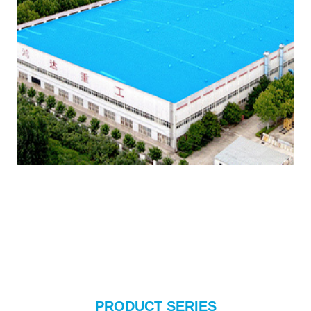
PRODUCT SERIES