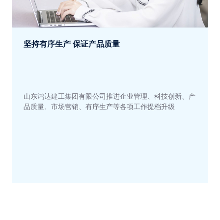
坚持有序生产 保证产品质量
山东鸿达建工集团有限公司推进企业管理、科技创新、产
品质量、市场营销、有序生产等各项工作提档升级