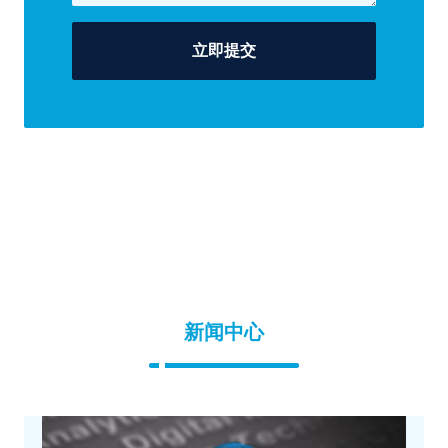
立即提交
新闻中心