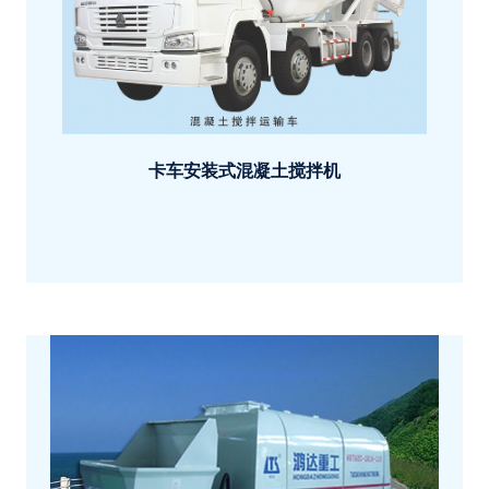
卡车安装式混凝土搅拌机