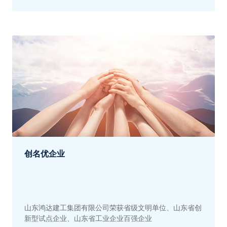
创名优企业
山东鸿达建工集团有限公司荣获省级文明单位、山东省创
新型试点企业、山东省工业企业百强企业