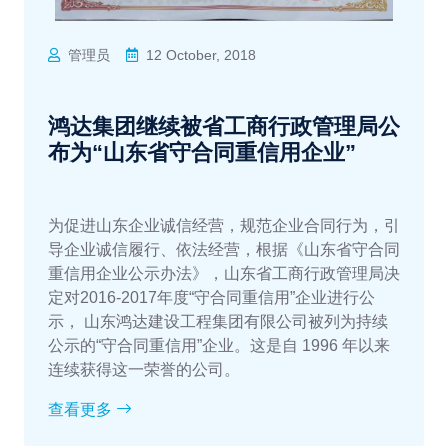
管理员
12 October, 2018
鸿达集团继续被省工商行政管理局公
布为“山东省守合同重信用企业”
为促进山东企业诚信经营，规范企业合同行为，引
导企业诚信履行、依法经营，根据《山东省守合同
重信用企业公示办法》，山东省工商行政管理局决
定对2016-2017年度“守合同重信用”企业进行公
示， 山东鸿达建设工程集团有限公司被列为持续
公示的“守合同重信用”企业。这是自 1996 年以来
连续获得这一荣誉的公司。
查看更多