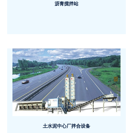
沥青搅拌站
土水泥中心厂拌合设备