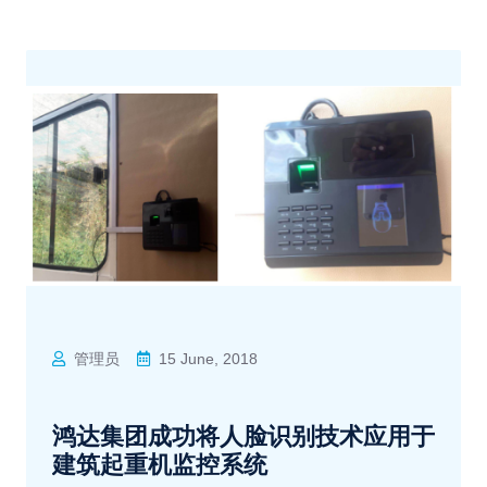
管理员
15 June, 2018
鸿达集团成功将人脸识别技术应用于
建筑起重机监控系统