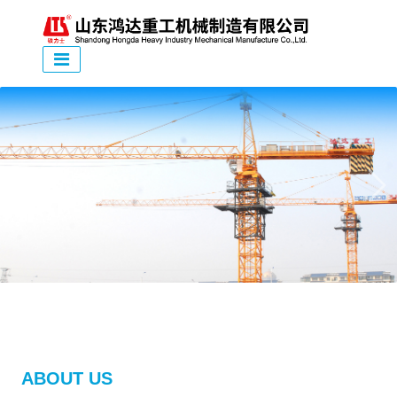
Previous
Ne
ABOUT US